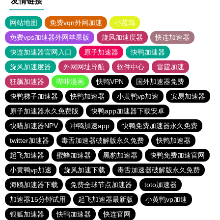
友情链接
网站地图
免费vqn外网加速
小蓝鸟
免费vps加速器外网苹果版
旋风加速度器
快连加速器
快连加速器官网入口
原子加速器
快鸭加速器
旋风加速度器
外网网址导航
软件中心
雷霆加速
狂飙加速器
哔咔漫画
快鸭VPN
国外加速器免费
快鸭梯子加速器
快鸭加速器
小黄鸭vp加速
安易加速器
原子加速器永久免费版
快鸭app加速器下载安卓
快喵加速器NPV
冲鸭加速app
快鸭免费加速器永久免费
twitter加速器
毒舌加速器破解版永久免费
快鸭加速器
起飞加速器
蜜蜂加速器
黑豹加速器
快鸭免费加速官网
小黄鸭vp加速
旋风加速下载
毒舌加速器破解版永久免费
海鸥加速器下载
免费全球节点加速器
toto加速器
加速器15分钟试用
起飞加速器最新版
小黄鸭vp加速
银狐加速器
快鸭加速器
快连官网