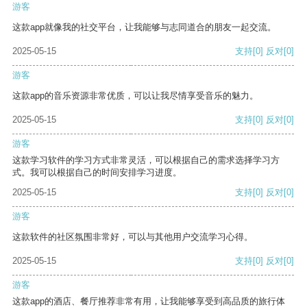
游客
这款app就像我的社交平台，让我能够与志同道合的朋友一起交流。
2025-05-15
支持
[0]
反对
[0]
游客
这款app的音乐资源非常优质，可以让我尽情享受音乐的魅力。
2025-05-15
支持
[0]
反对
[0]
游客
这款学习软件的学习方式非常灵活，可以根据自己的需求选择学习方
式。我可以根据自己的时间安排学习进度。
2025-05-15
支持
[0]
反对
[0]
游客
这款软件的社区氛围非常好，可以与其他用户交流学习心得。
2025-05-15
支持
[0]
反对
[0]
游客
这款app的酒店、餐厅推荐非常有用，让我能够享受到高品质的旅行体