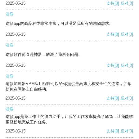
2025-05-15
支持
[0]
反对
[0]
游客
这款app的商品种类非常丰富，可以满足我所有的购物需求。
2025-05-15
支持
[0]
反对
[0]
游客
这款软件简直是神器，解决了我所有问题。
2025-05-15
支持
[0]
反对
[0]
游客
这款加速器VPM应用程序可以给你提供最高速度和安全性的连接，并帮
助你在网络上自由移动。
2025-05-15
支持
[0]
反对
[0]
游客
这款app是我工作上的得力助手，让我的工作效率提高了50%，让我能够
更轻松地完成工作任务。
2025-05-15
支持
[0]
反对
[0]