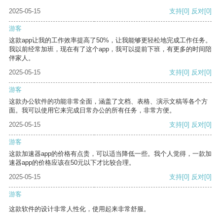
2025-05-15
支持
[0]
反对
[0]
游客
这款app让我的工作效率提高了50%，让我能够更轻松地完成工作任务。
我以前经常加班，现在有了这个app，我可以提前下班，有更多的时间陪
伴家人。
2025-05-15
支持
[0]
反对
[0]
游客
这款办公软件的功能非常全面，涵盖了文档、表格、演示文稿等各个方
面。我可以使用它来完成日常办公的所有任务，非常方便。
2025-05-15
支持
[0]
反对
[0]
游客
这款加速器app的价格有点贵，可以适当降低一些。我个人觉得，一款加
速器app的价格应该在50元以下才比较合理。
2025-05-15
支持
[0]
反对
[0]
游客
这款软件的设计非常人性化，使用起来非常舒服。