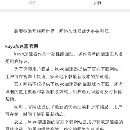
简介
排行
想要畅游互联网世界，网络加速器成为必备利器。
kuyo加速器 官网
kuyo加速器作为一款性能强劲、操作简单的加速工具备
受用户好评。
为了保障用户权益，kuyo加速器提供了官方下载网站，
用户可在官网上快速、安全地下载最新版本的加速器。
官方网站不仅提供了kuyo加速器的最新版本下载，还有
详细的使用教程和客服联系方式，用户遇到问题可及时获得
帮助。
同时，官网还提供了最新的优惠活动和折扣信息，用户
可在第一时间了解到最新动态。
总之，kuyo加速器的官方下载网站是用户获取加速器的
最佳途径，为用户提供高效、稳定的网络加速服务。