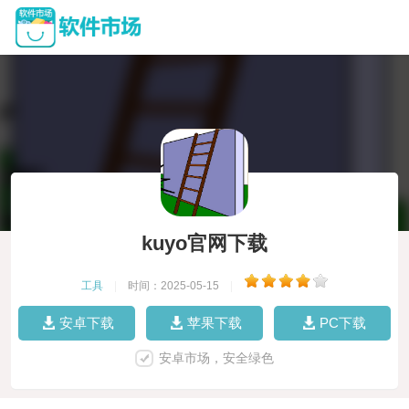
kuyo官网下载
工具
|
时间：2025-05-15
|
安卓下载
苹果下载
PC下载
安卓市场，安全绿色