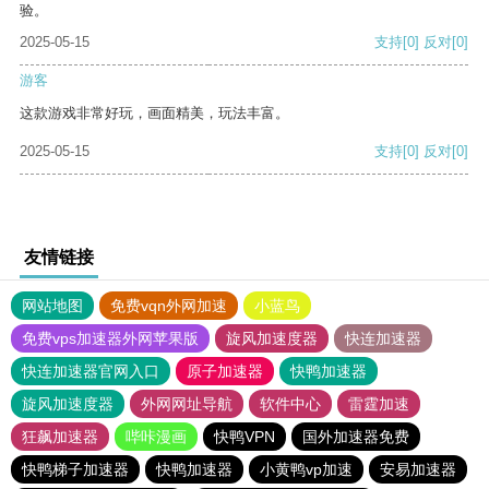
验。
2025-05-15
支持
[0]
反对
[0]
游客
这款游戏非常好玩，画面精美，玩法丰富。
2025-05-15
支持
[0]
反对
[0]
友情链接
网站地图
免费vqn外网加速
小蓝鸟
免费vps加速器外网苹果版
旋风加速度器
快连加速器
快连加速器官网入口
原子加速器
快鸭加速器
旋风加速度器
外网网址导航
软件中心
雷霆加速
狂飙加速器
哔咔漫画
快鸭VPN
国外加速器免费
快鸭梯子加速器
快鸭加速器
小黄鸭vp加速
安易加速器