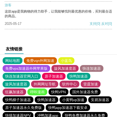
游客
这款app是我购物的得力助手，让我能够找到最优惠的价格，买到最合适
的商品。
2025-05-17
支持
[0]
反对
[0]
友情链接
网站地图
免费vqn外网加速
小蓝鸟
免费vps加速器外网苹果版
旋风加速度器
快连加速器
快连加速器官网入口
原子加速器
快鸭加速器
旋风加速度器
外网网址导航
软件中心
雷霆加速
狂飙加速器
哔咔漫画
快鸭VPN
国外加速器免费
快鸭梯子加速器
快鸭加速器
小黄鸭vp加速
安易加速器
原子加速器永久免费版
快鸭app加速器下载安卓
快喵加速器NPV
冲鸭加速app
快鸭免费加速器永久免费