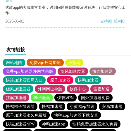
游客
这款app的客服非常专业，遇到问题总是能够及时解决，让我能够安心工
作。
2025-06-01
支持
[0]
反对
[0]
友情链接
网站地图
免费vqn外网加速
小蓝鸟
免费vps加速器外网苹果版
旋风加速度器
快连加速器
快连加速器官网入口
原子加速器
快鸭加速器
旋风加速度器
外网网址导航
软件中心
雷霆加速
狂飙加速器
哔咔漫画
快鸭VPN
国外加速器免费
快鸭梯子加速器
快鸭加速器
小黄鸭vp加速
安易加速器
原子加速器永久免费版
快鸭app加速器下载安卓
快喵加速器NPV
冲鸭加速app
快鸭免费加速器永久免费