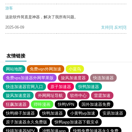
游客
这款软件简直是神器，解决了我所有问题。
2025-06-09
支持
[0]
反对
[0]
友情链接
网站地图
免费vqn外网加速
小蓝鸟
免费vps加速器外网苹果版
旋风加速度器
快连加速器
快连加速器官网入口
原子加速器
快鸭加速器
旋风加速度器
外网网址导航
软件中心
雷霆加速
狂飙加速器
哔咔漫画
快鸭VPN
国外加速器免费
快鸭梯子加速器
快鸭加速器
小黄鸭vp加速
安易加速器
原子加速器永久免费版
快鸭app加速器下载安卓
快喵加速器NPV
冲鸭加速app
快鸭免费加速器永久免费