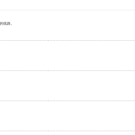
区的线路。
。