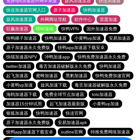
免费vps加速器外网苹果版
旋风加速度器
快连加速器
快连加速器官网入口
原子加速器
快鸭加速器
旋风加速度器
外网网址导航
软件中心
雷霆加速
狂飙加速器
哔咔漫画
快鸭VPN
国外加速器免费
快鸭梯子加速器
快鸭加速器
小黄鸭vp加速
安易加速器
原子加速器永久免费版
快鸭app加速器下载安卓
快喵加速器NPV
冲鸭加速app
快鸭免费加速器永久免费
twitter加速器
毒舌加速器破解版永久免费
快鸭加速器
起飞加速器
蜜蜂加速器
黑豹加速器
快鸭免费加速官网
小黄鸭vp加速
旋风加速下载
毒舌加速器破解版永久免费
海鸥加速器下载
免费全球节点加速器
toto加速器
加速器15分钟试用
起飞加速器最新版
小黄鸭vp加速
银狐加速器
快鸭加速器
快连官网
原子加速器永久免费版
安易加速器apk
快鸭app加速器下载安卓
outline官网
特推免费网络加速器