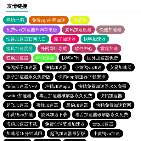
友情链接
网站地图
免费vqn外网加速
小蓝鸟
免费vps加速器外网苹果版
旋风加速度器
快连加速器
快连加速器官网入口
原子加速器
快鸭加速器
旋风加速度器
外网网址导航
软件中心
雷霆加速
狂飙加速器
哔咔漫画
快鸭VPN
国外加速器免费
快鸭梯子加速器
快鸭加速器
小黄鸭vp加速
安易加速器
原子加速器永久免费版
快鸭app加速器下载安卓
快喵加速器NPV
冲鸭加速app
快鸭免费加速器永久免费
twitter加速器
毒舌加速器破解版永久免费
快鸭加速器
起飞加速器
蜜蜂加速器
黑豹加速器
快鸭免费加速官网
小黄鸭vp加速
旋风加速下载
毒舌加速器破解版永久免费
海鸥加速器下载
免费全球节点加速器
toto加速器
加速器15分钟试用
起飞加速器最新版
小黄鸭vp加速