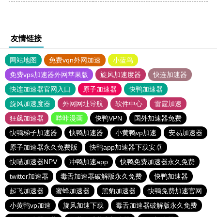
友情链接
网站地图
免费vqn外网加速
小蓝鸟
免费vps加速器外网苹果版
旋风加速度器
快连加速器
快连加速器官网入口
原子加速器
快鸭加速器
旋风加速度器
外网网址导航
软件中心
雷霆加速
狂飙加速器
哔咔漫画
快鸭VPN
国外加速器免费
快鸭梯子加速器
快鸭加速器
小黄鸭vp加速
安易加速器
原子加速器永久免费版
快鸭app加速器下载安卓
快喵加速器NPV
冲鸭加速app
快鸭免费加速器永久免费
twitter加速器
毒舌加速器破解版永久免费
快鸭加速器
起飞加速器
蜜蜂加速器
黑豹加速器
快鸭免费加速官网
小黄鸭vp加速
旋风加速下载
毒舌加速器破解版永久免费