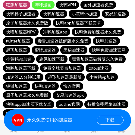
狂飙加速器
哔咔漫画
快鸭VPN
国外加速器免费
快鸭梯子加速器
快鸭加速器
小黄鸭vp加速
安易加速器
原子加速器永久免费版
快鸭app加速器下载安卓
快喵加速器NPV
冲鸭加速app
快鸭免费加速器永久免费
twitter加速器
毒舌加速器破解版永久免费
快鸭加速器
起飞加速器
蜜蜂加速器
黑豹加速器
快鸭免费加速官网
小黄鸭vp加速
旋风加速下载
毒舌加速器破解版永久免费
海鸥加速器下载
免费全球节点加速器
toto加速器
加速器15分钟试用
起飞加速器最新版
小黄鸭vp加速
银狐加速器
快鸭加速器
快连官网
原子加速器永久免费版
安易加速器apk
快鸭app加速器下载安卓
outline官网
特推免费网络加速器
纸飞机加速器
永久免费使用的加速器
下载
0.022359s
首页
安卓
苹果
排行
推荐